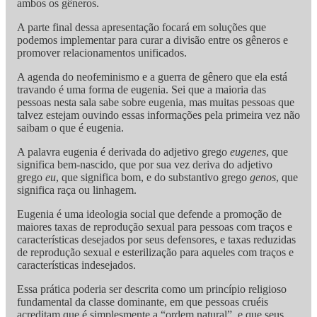
ambos os gêneros.
A parte final dessa apresentação focará em soluções que
podemos implementar para curar a divisão entre os gêneros e
promover relacionamentos unificados.
A agenda do neofeminismo e a guerra de gênero que ela está
travando é uma forma de eugenia. Sei que a maioria das
pessoas nesta sala sabe sobre eugenia, mas muitas pessoas que
talvez estejam ouvindo essas informações pela primeira vez não
saibam o que é eugenia.
A palavra eugenia é derivada do adjetivo grego
eugenes
, que
significa bem-nascido, que por sua vez deriva do adjetivo
grego
eu
, que significa bom, e do substantivo grego
genos
, que
significa raça ou linhagem.
Eugenia é uma ideologia social que defende a promoção de
maiores taxas de reprodução sexual para pessoas com traços e
características desejados por seus defensores, e taxas reduzidas
de reprodução sexual e esterilização para aqueles com traços e
características indesejados.
Essa prática poderia ser descrita como um princípio religioso
fundamental da classe dominante, em que pessoas cruéis
acreditam que é simplesmente a “ordem natural”, e que seus