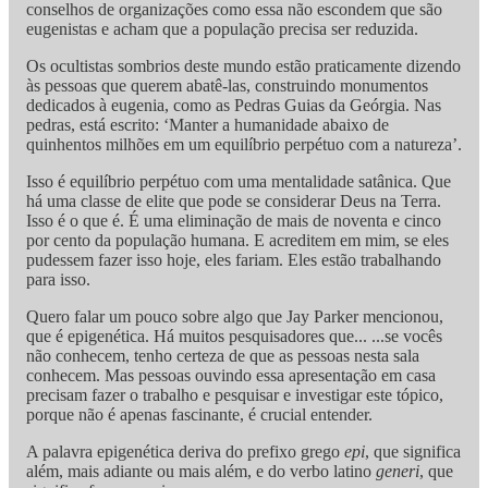
conselhos de organizações como essa não escondem que são
eugenistas e acham que a população precisa ser reduzida.
Os ocultistas sombrios deste mundo estão praticamente dizendo
às pessoas que querem abatê-las, construindo monumentos
dedicados à eugenia, como as Pedras Guias da Geórgia. Nas
pedras, está escrito: ‘Manter a humanidade abaixo de
quinhentos milhões em um equilíbrio perpétuo com a natureza’.
Isso é equilíbrio perpétuo com uma mentalidade satânica. Que
há uma classe de elite que pode se considerar Deus na Terra.
Isso é o que é. É uma eliminação de mais de noventa e cinco
por cento da população humana. E acreditem em mim, se eles
pudessem fazer isso hoje, eles fariam. Eles estão trabalhando
para isso.
Quero falar um pouco sobre algo que Jay Parker mencionou,
que é epigenética. Há muitos pesquisadores que... ...se vocês
não conhecem, tenho certeza de que as pessoas nesta sala
conhecem. Mas pessoas ouvindo essa apresentação em casa
precisam fazer o trabalho e pesquisar e investigar este tópico,
porque não é apenas fascinante, é crucial entender.
A palavra epigenética deriva do prefixo grego
epi
, que significa
além, mais adiante ou mais além, e do verbo latino
generi
, que