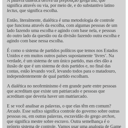
A palavra dialética deriva da preposição grega
dia
, que
significa através ou via, por meio de, e do substantivo latino
lectus
, que significa escolha.
Então, literalmente, dialética é uma metodologia de controle
que funciona através da escolha, com algumas pessoas de um
lado fazendo uma escolha e agindo com base nela, e pessoas
do outro lado da questão ou da divisão fazendo outra escolha e
agindo com base nessa escolha.
É como o sistema de partidos políticos que temos nos Estados
Unidos e em muitos outros países supostamente ‘livres’. Na
verdade, é um sistema de um único partido, mas eles dão a
ilusão de que é um sistema de dois partidos e, no final das
contas, estão levando você, levando todos para o matadouro,
independentemente de qual partido escolham.
A dialética no neofeminismo é em grande parte entre pessoas
que acreditam que existe um patriarcado e pessoas que
acreditam que deveria haver um matriarcado.
E se você analisar as palavras, o que elas têm em comum?
Arcado
. Esse sufixo significa controle do governo sobre outras
pessoas ou, em outras palavras, escravidão do grego
archon
,
que significa mestre sobre escravo. Outra semelhança é o
próprio sistema de controle. Vamos usar uma analogia de Game