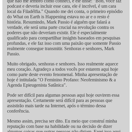
que não me lembro como conheci, e ele disse: "Bob, você faz
podcast e deveria incluir esse cara, ele é incrível, é um cara
local da Filadélfia." Quando me dei conta, o primeiro episódio
do What on Earth is Happening estava no ar e o resto é
história. Resumindo, Mark Passio é alguém que falará a
verdade, ele será uma parte crucial na revolução contra os
poderes que não deveriam existir. Ele é especialmente
qualificado para compartilhar insights baseados em pesquisas
profundas, e ele faz isso com uma paixão que somente Passio
realmente consegue transmitir. Senhoras e senhores, Mark
Passio.
Muito obrigado, senhoras e senhores. Isso realmente aquece
meu coração. Agradeço a todos vocês por estarem aqui hoje
como parte deste evento fenomenal. Minha apresentação de
hoje é intitulada "O Feminino Profano: Neofeminismo & a
Agenda Epieugenista Satânica".
Pode ser difícil para algumas pessoas aqui hoje ouvirem essa
apresentação. Certamente será difícil para as pessoas que
assistirão mais tarde na Internet, após o término dessa
conferência.
Mesmo assim, precisa ser dito. Eu meio que construí minha
reputação com base na habilidade ou na decisão de dizer
algumas coisas que outras pessoas não diriam. Farei isso aqui