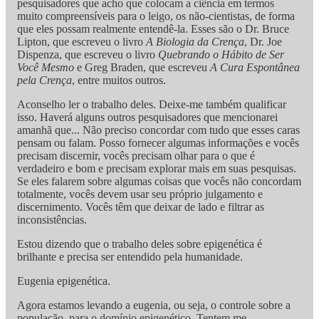
pesquisadores que acho que colocam a ciência em termos
muito compreensíveis para o leigo, os não-cientistas, de forma
que eles possam realmente entendê-la. Esses são o Dr. Bruce
Lipton, que escreveu o livro
A Biologia da Crença
, Dr. Joe
Dispenza, que escreveu o livro
Quebrando o Hábito de Ser
Você Mesmo
e Greg Braden, que escreveu
A Cura Espontânea
pela Crença
, entre muitos outros.
Aconselho ler o trabalho deles. Deixe-me também qualificar
isso. Haverá alguns outros pesquisadores que mencionarei
amanhã que... Não preciso concordar com tudo que esses caras
pensam ou falam. Posso fornecer algumas informações e vocês
precisam discernir, vocês precisam olhar para o que é
verdadeiro e bom e precisam explorar mais em suas pesquisas.
Se eles falarem sobre algumas coisas que vocês não concordam
totalmente, vocês devem usar seu próprio julgamento e
discernimento. Vocês têm que deixar de lado e filtrar as
inconsistências.
Estou dizendo que o trabalho deles sobre epigenética é
brilhante e precisa ser entendido pela humanidade.
Eugenia epigenética.
Agora estamos levando a eugenia, ou seja, o controle sobre a
população, para o domínio epigenético. Tentem me